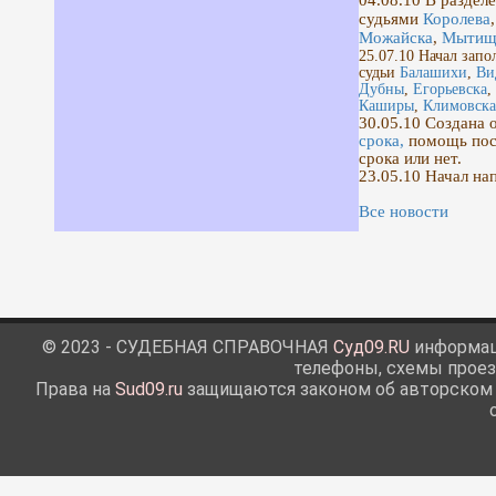
04.08.10
В раздел
судьями
Королева
Можайска
,
Мыти
25.07.10 Начал запо
судьи
Балашихи
,
Ви
Дубны
,
Егорьевска
,
Каширы
,
Климовска
30.05.10 Создана 
срока,
помощь посе
срока или нет.
23.05.10 Начал на
Все новости
© 2023 - СУДЕБНАЯ СПРАВОЧНАЯ
Суд09.RU
информаци
телефоны, схемы проез
Права на
Sud09.ru
защищаются законом об авторском п