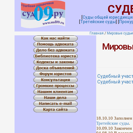
СУД
[
Суды общей юрисдикци
[
Третейские
с
уды
]
[
Проку
Главная
/
Мировые судьи
Мировые
Судебный учас
Судебный учас
18.10.10 Заполнен
Третейские суды
.
10.09.10 Закончен