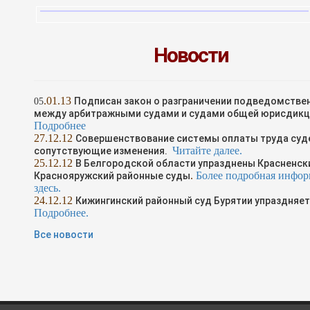
Новости
.01.13
Подписан закон о разграничении подведомстве
05
между арбитражными судами и судами общей юрисдикц
Подробнее
2
7
.1
2
.12
Совершенствование системы оплаты труда суд
Читайте далее.
сопутствующие изменения.
25
.1
2
.12
В Белгородской области упразднены Красненск
.
Более подробная инфо
Краснояружский районные суды
здесь.
24
.1
2
.12
Кижингинский районный суд Бурятии упраздняе
Подробнее.
Все новости