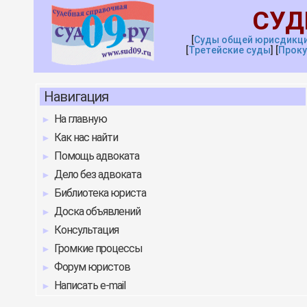
СУД
[
Суды общей юрисдикц
[
Третейские
с
уды
]
[
Проку
Навигация
На главную
Как нас найти
Помощь адвоката
Дело без адвоката
Библиотека юриста
Доска объявлений
Консультация
Громкие процессы
Форум юристов
Написать e-mail