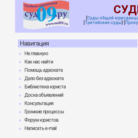
СУД
[
Суды общей юрисдикц
[
Третейские
с
уды
]
[
Проку
Навигация
На главную
Как нас найти
Помощь адвоката
Дело без адвоката
Библиотека юриста
Доска объявлений
Консультация
Громкие процессы
Форум юристов
Написать e-mail