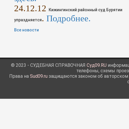
24
.1
2
.12
Кижингинский районный суд Бурятии
.
Подробнее.
упраздняется
Все новости
© 2023 - СУДЕБНАЯ СПРАВОЧНАЯ
Суд09.RU
информаци
телефоны, схемы проез
Права на
Sud09.ru
защищаются законом об авторском п