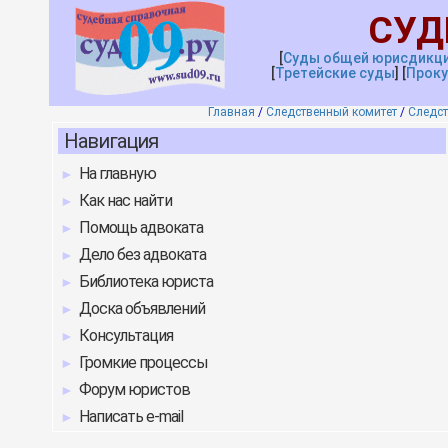
СУД
[
Суды общей юрисдикц
[
Третейские
с
уды
]
[
Проку
Главная
/
Следственный комитет
/
Следст
Навигация
На главную
Как нас найти
Помощь адвоката
Дело без адвоката
Библиотека юриста
Доска объявлений
Консультация
Громкие процессы
Форум юристов
Написать e-mail