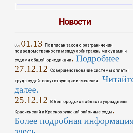
Новости
.01.13
Подписан закон о разграничении
05
подведомственности между арбитражными судами и
.
Подробнее
судами общей юрисдикции
2
7
.1
2
.12
Совершенствование системы оплаты
Читайт
труда судей: сопутствующие изменения.
далее.
25
.1
2
.12
В Белгородской области упразднены
.
Красненский и Краснояружский районные суды
Более подробная информаци
здесь.