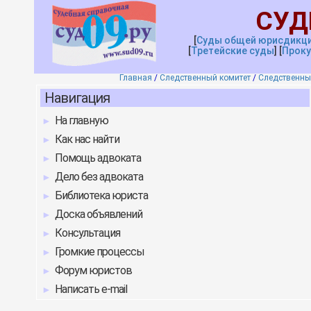
СУД
[
Суды общей юрисдикц
[
Третейские
с
уды
]
[
Проку
Главная
/
Следственный комитет
/
Следственны
Навигация
На главную
Как нас найти
Помощь адвоката
Дело без адвоката
Библиотека юриста
Доска объявлений
Консультация
Громкие процессы
Форум юристов
Написать e-mail