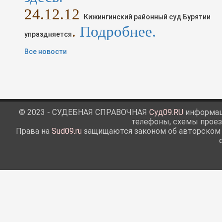
24
.1
2
.12
Кижингинский районный суд Бурятии
.
Подробнее.
упраздняется
Все новости
© 2023 - СУДЕБНАЯ СПРАВОЧНАЯ
Суд09.RU
информаци
телефоны, схемы проез
Права на
Sud09.ru
защищаются законом об авторском п