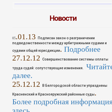
Новости
.01.13
Подписан закон о разграничении
05
подведомственности между арбитражными судами и
.
Подробнее
судами общей юрисдикции
2
7
.1
2
.12
Совершенствование системы оплаты
Читайт
труда судей: сопутствующие изменения.
далее.
25
.1
2
.12
В Белгородской области упразднены
.
Красненский и Краснояружский районные суды
Более подробная информаци
здесь.