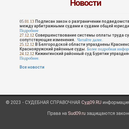
Новости
Подписан закон о разграничении подведомст
05
.01.13
между арбитражными судами и судами общей юрисд
Подробнее
Совершенствование системы оплаты труда су
2
7
.1
2
.12
сопутствующие изменения.
Читайте далее.
В Белгородской области упразднены Красненс
25
.1
2
.12
Краснояружский районные суды
.
Более подробная инфор
Кижингинский районный суд Бурятии упраздня
24
.1
2
.12
Подробнее.
Все новости
© 2023 - СУДЕБНАЯ СПРАВОЧНАЯ
Суд09.RU
информация 
Права на
Sud09.ru
защищаются законо