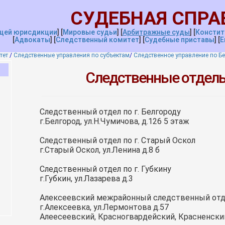
СУДЕБНАЯ СПРА
щей юрисдикции
]
[
Мировые судьи
]
[
Арбитражные суды
]
[
Констит
[
Адвокаты
]
[
Следственный комитет
]
[
Судебные приставы
]
[
Е
тет
/
Следственные управления по субъектам
/
Следственное управление по Б
Следственные отделы
Следственный отдел по г. Белгороду
г.Белгород, ул.Н.Чумичова, д.126 5 этаж
Следственный отдел по г. Старый Оскол
г.Старый Оскол, ул.Ленина д.8 б
Следственный отдел по г. Губкину
г.Губкин, ул.Лазарева д.3
Алексеевский межрайонный следственный отд
г.Алексеевка, ул.Лермонтова д.57
Алеесеевский, Красногвардейский, Красненски