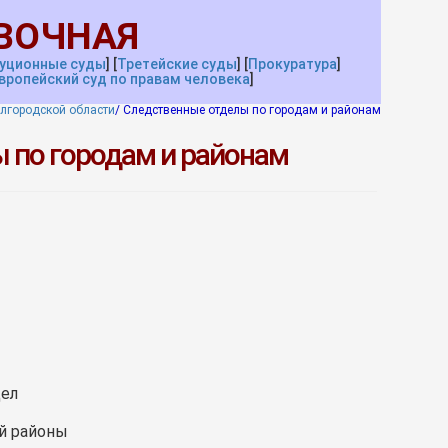
ВОЧНАЯ
уционные суды
]
[
Третейские
с
уды
]
[
Прокуратура
]
вропейский суд по правам человека
]
елгородской области
/
Следственные отделы по городам и районам
 по городам и районам
ел
й районы