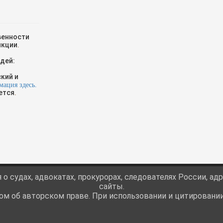
венности
икции
.
дей:
кий и
мация здесь.
ется
.
о судах, адвокатах, прокурорах, следователях России, ад
сайты.
м об авторском праве. При использовании и цитировании 