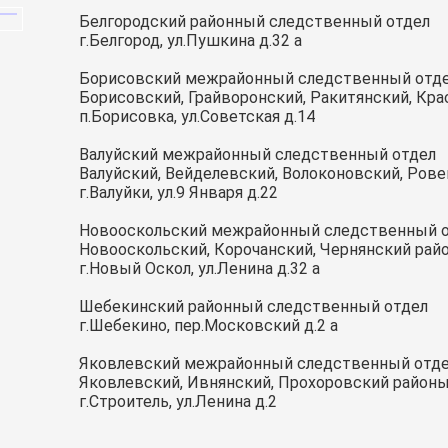
Белгородский районный следственный отдел
г.Белгород, ул.Пушкина д.32 а
Борисовский межрайонный следственный отд
Борисовский, Грайворонский, Ракитянский, Кр
п.Борисовка, ул.Советская д.14
Валуйский межрайонный следственный отдел
Валуйский, Вейделевский, Волоконовский, Ров
г.Валуйки, ул.9 Января д.22
Новооскольский межрайонный следственный 
Новооскольский, Корочанский, Чернянский рай
г.Новый Оскол, ул.Ленина д.32 а
Шебекинский районный следственный отдел
г.Шебекино, пер.Московский д.2 а
Яковлевский межрайонный следственный отд
Яковлевский, Ивнянский, Прохоровский район
г.Строитель, ул.Ленина д.2