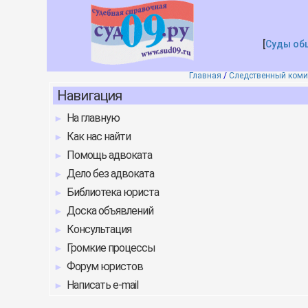
[
Суды об
Главная
/
Следственный коми
Навигация
На главную
Как нас найти
Помощь адвоката
Дело без адвоката
Библиотека юриста
Доска объявлений
Консультация
Громкие процессы
Форум юристов
Написать e-mail