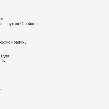
ел
аснояружский районы
еньской районы
отдел
оны
ел
ы