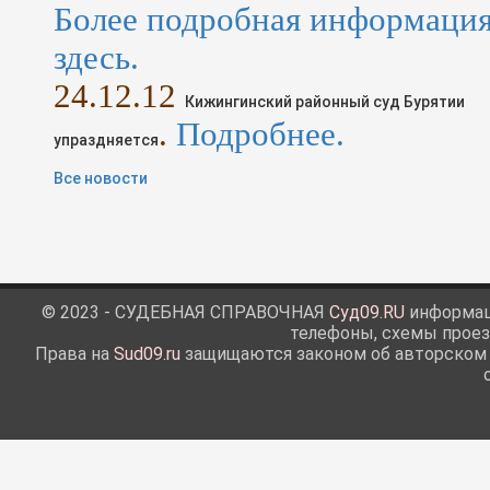
Более подробная информаци
здесь.
24
.1
2
.12
Кижингинский районный суд Бурятии
.
Подробнее.
упраздняется
Все новости
© 2023 - СУДЕБНАЯ СПРАВОЧНАЯ
Суд09.RU
информаци
телефоны, схемы проез
Права на
Sud09.ru
защищаются законом об авторском п