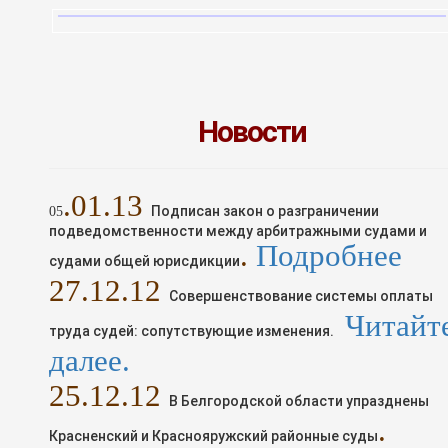
Новости
.01.13
Подписан закон о разграничении
05
подведомственности между арбитражными судами и
.
Подробнее
судами общей юрисдикции
2
7
.1
2
.12
Совершенствование системы оплаты
Читайт
труда судей: сопутствующие изменения.
далее.
25
.1
2
.12
В Белгородской области упразднены
.
Красненский и Краснояружский районные суды