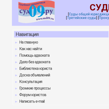
СУД
[
Суды общей юрисдикц
[
Третейские
с
уды
]
[
Проку
Навигация
На главную
Как нас найти
Помощь адвоката
Дело без адвоката
Библиотека юриста
Доска объявлений
Консультация
Громкие процессы
Форум юристов
Написать e-mail