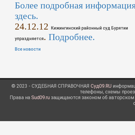
Более подробная информаци
здесь.
24
.1
2
.12
Кижингинский районный суд Бурятии
.
Подробнее.
упраздняется
Все новости
© 2023 - СУДЕБНАЯ СПРАВОЧНАЯ
Суд09.RU
информаци
телефоны, схемы проез
Права на
Sud09.ru
защищаются законом об авторском п