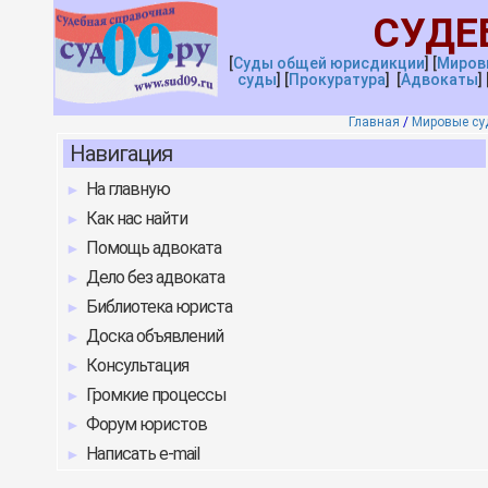
СУДЕ
[
Суды общей юрисдикции
]
[
Миров
с
уды
]
[
Прокуратура
]
[
Адвокаты
]
Главная
/
Мировые су
Навигация
На главную
Как нас найти
Помощь адвоката
Дело без адвоката
Библиотека юриста
Доска объявлений
Консультация
Громкие процессы
Форум юристов
Написать e-mail