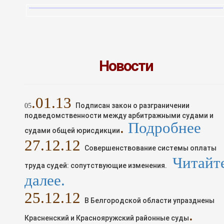
Новости
.01.13
Подписан закон о разграничении
05
подведомственности между арбитражными судами и
.
Подробнее
судами общей юрисдикции
2
7
.1
2
.12
Совершенствование системы оплаты
Читайт
труда судей: сопутствующие изменения.
далее.
25
.1
2
.12
В Белгородской области упразднены
.
Красненский и Краснояружский районные суды